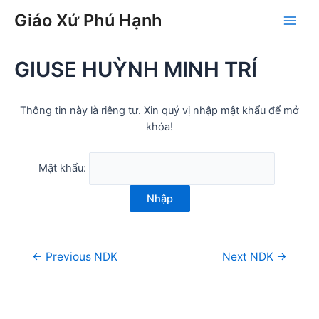
Skip
Post
Main
Giáo Xứ Phú Hạnh
to
navigation
Men
content
GIUSE HUỲNH MINH TRÍ
Thông tin này là riêng tư. Xin quý vị nhập mật khẩu để mở
khóa!
Mật khẩu:
Nhập
←
Previous NDK
Next NDK
→