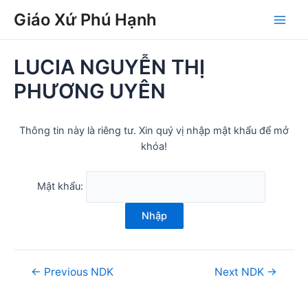
Skip
Post
Main
Giáo Xứ Phú Hạnh
to
navigation
Men
content
LUCIA NGUYỄN THỊ
PHƯƠNG UYÊN
Thông tin này là riêng tư. Xin quý vị nhập mật khẩu để mở
khóa!
Mật khẩu:
Nhập
←
Previous NDK
Next NDK
→