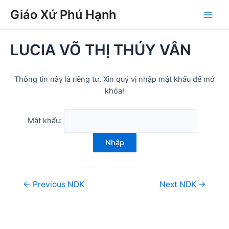
Skip
Post
Main
Giáo Xứ Phú Hạnh
to
navigation
Men
content
LUCIA VÕ THỊ THÚY VÂN
Thông tin này là riêng tư. Xin quý vị nhập mật khẩu để mở
khóa!
Mật khẩu:
Nhập
←
Previous NDK
Next NDK
→