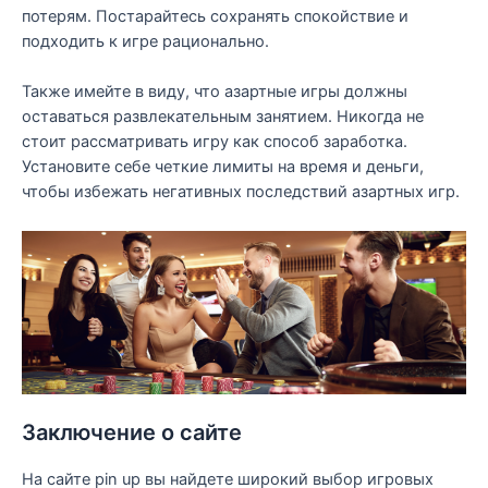
потерям. Постарайтесь сохранять спокойствие и
подходить к игре рационально.
Также имейте в виду, что азартные игры должны
оставаться развлекательным занятием. Никогда не
стоит рассматривать игру как способ заработка.
Установите себе четкие лимиты на время и деньги,
чтобы избежать негативных последствий азартных игр.
Заключение о сайте
На сайте pin up вы найдете широкий выбор игровых