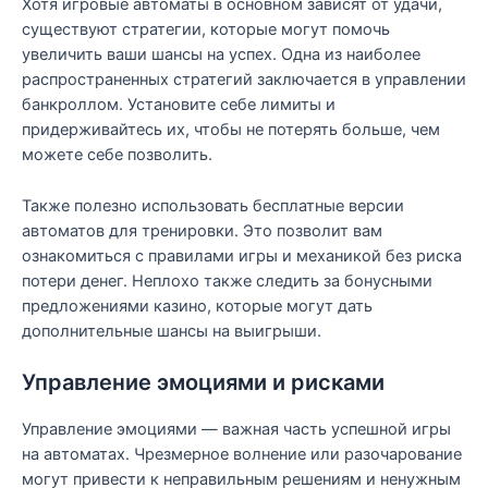
Хотя игровые автоматы в основном зависят от удачи,
существуют стратегии, которые могут помочь
увеличить ваши шансы на успех. Одна из наиболее
распространенных стратегий заключается в управлении
банкроллом. Установите себе лимиты и
придерживайтесь их, чтобы не потерять больше, чем
можете себе позволить.
Также полезно использовать бесплатные версии
автоматов для тренировки. Это позволит вам
ознакомиться с правилами игры и механикой без риска
потери денег. Неплохо также следить за бонусными
предложениями казино, которые могут дать
дополнительные шансы на выигрыши.
Управление эмоциями и рисками
Управление эмоциями — важная часть успешной игры
на автоматах. Чрезмерное волнение или разочарование
могут привести к неправильным решениям и ненужным