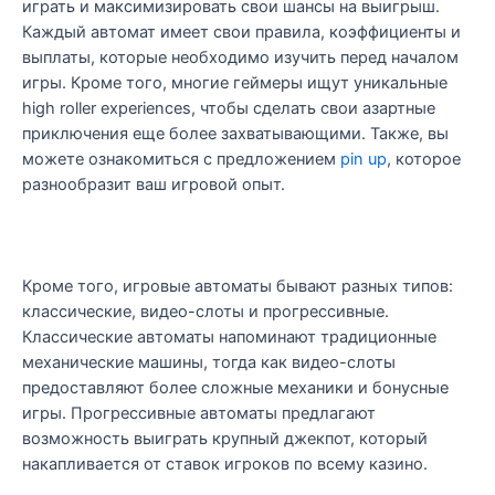
играть и максимизировать свои шансы на выигрыш.
Каждый автомат имеет свои правила, коэффициенты и
выплаты, которые необходимо изучить перед началом
игры. Кроме того, многие геймеры ищут уникальные
high roller experiences, чтобы сделать свои азартные
приключения еще более захватывающими. Также, вы
можете ознакомиться с предложением
pin up
, которое
разнообразит ваш игровой опыт.
Кроме того, игровые автоматы бывают разных типов:
классические, видео-слоты и прогрессивные.
Классические автоматы напоминают традиционные
механические машины, тогда как видео-слоты
предоставляют более сложные механики и бонусные
игры. Прогрессивные автоматы предлагают
возможность выиграть крупный джекпот, который
накапливается от ставок игроков по всему казино.