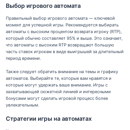
Выбор игрового автомата
Правильный выбор игрового автомата — ключевой
момент для успешной игры. Рекомендуется выбирать
автоматы с высоким процентом возврата игроку (RTP),
который обычно составляет 95% и выше. Это означает,
что автоматы с высоким RTP возвращают большую
часть ставок игрокам в виде выигрышей за длительный
период времени.
Также следует обратить внимание на темы и графику
автоматов. Выбирайте те, которые вам нравятся и
которые могут удержать ваше внимание. Игры с
захватывающей сюжетной линией и интересными
бонусами могут сделать игровой процесс более
увлекательным.
Стратегии игры на автоматах