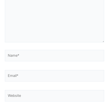
Name*
Email*
Website