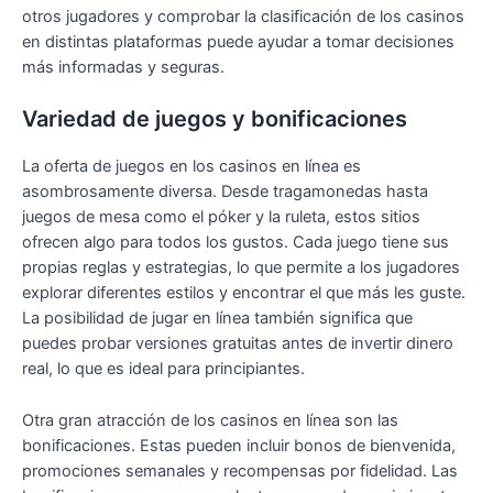
otros jugadores y comprobar la clasificación de los casinos
en distintas plataformas puede ayudar a tomar decisiones
más informadas y seguras.
Variedad de juegos y bonificaciones
La oferta de juegos en los casinos en línea es
asombrosamente diversa. Desde tragamonedas hasta
juegos de mesa como el póker y la ruleta, estos sitios
ofrecen algo para todos los gustos. Cada juego tiene sus
propias reglas y estrategias, lo que permite a los jugadores
explorar diferentes estilos y encontrar el que más les guste.
La posibilidad de jugar en línea también significa que
puedes probar versiones gratuitas antes de invertir dinero
real, lo que es ideal para principiantes.
Otra gran atracción de los casinos en línea son las
bonificaciones. Estas pueden incluir bonos de bienvenida,
promociones semanales y recompensas por fidelidad. Las