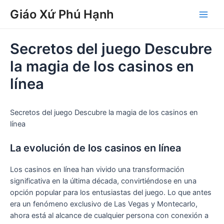
Skip
Post
Main
Giáo Xứ Phú Hạnh
to
navigation
Men
content
Secretos del juego Descubre
la magia de los casinos en
línea
Secretos del juego Descubre la magia de los casinos en
línea
La evolución de los casinos en línea
Los casinos en línea han vivido una transformación
significativa en la última década, convirtiéndose en una
opción popular para los entusiastas del juego. Lo que antes
era un fenómeno exclusivo de Las Vegas y Montecarlo,
ahora está al alcance de cualquier persona con conexión a