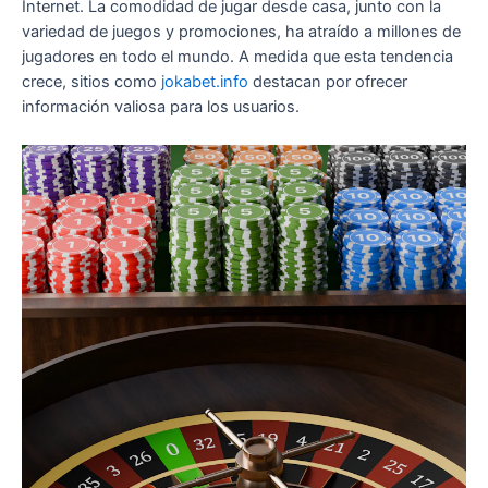
Internet. La comodidad de jugar desde casa, junto con la
variedad de juegos y promociones, ha atraído a millones de
jugadores en todo el mundo. A medida que esta tendencia
crece, sitios como
jokabet.info
destacan por ofrecer
información valiosa para los usuarios.