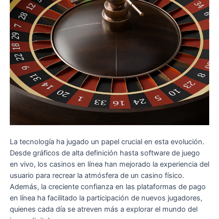
La tecnología ha jugado un papel crucial en esta evolución.
Desde gráficos de alta definición hasta software de juego
en vivo, los casinos en línea han mejorado la experiencia del
usuario para recrear la atmósfera de un casino físico.
Además, la creciente confianza en las plataformas de pago
en línea ha facilitado la participación de nuevos jugadores,
quienes cada día se atreven más a explorar el mundo del