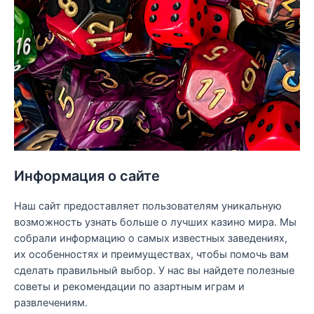
Информация о сайте
Наш сайт предоставляет пользователям уникальную
возможность узнать больше о лучших казино мира. Мы
собрали информацию о самых известных заведениях,
их особенностях и преимуществах, чтобы помочь вам
сделать правильный выбор. У нас вы найдете полезные
советы и рекомендации по азартным играм и
развлечениям.