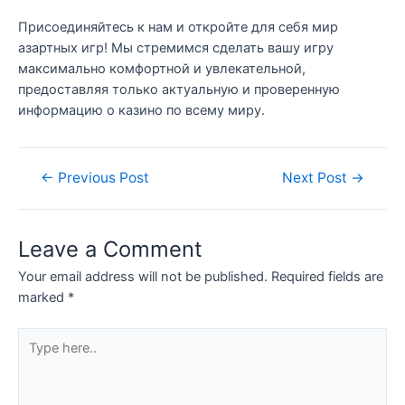
Присоединяйтесь к нам и откройте для себя мир
азартных игр! Мы стремимся сделать вашу игру
максимально комфортной и увлекательной,
предоставляя только актуальную и проверенную
информацию о казино по всему миру.
←
Previous Post
Next Post
→
Leave a Comment
Your email address will not be published.
Required fields are
marked
*
Type
here..